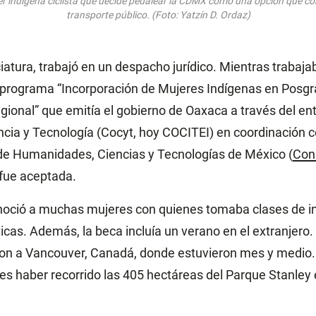
r indígena ciclista que decide pedalear la CDMX como una opción que co
transporte público. (Foto: Yatzín D. Ordaz)
nciatura, trabajó en un despacho jurídico. Mientras trabajab
 programa “Incorporación de Mujeres Indígenas en Posgr
gional” que emitía el gobierno de Oaxaca a través del e
ia y Tecnología (Cocyt, hoy COCITEI) en coordinación co
de Humanidades, Ciencias y Tecnologías de México (
Con
 fue aceptada.
oció a muchas mujeres con quienes tomaba clases de ingl
cas. Además, la beca incluía un verano en el extranjero. 
on a Vancouver, Canadá, donde estuvieron mes y medio.
s haber recorrido las 405 hectáreas del Parque Stanley e