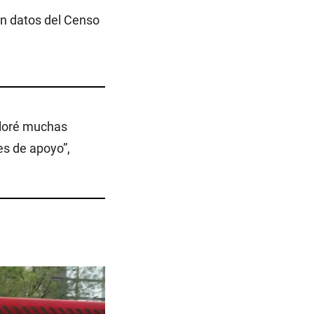
ún datos del Censo
lloré muchas
es de apoyo”,