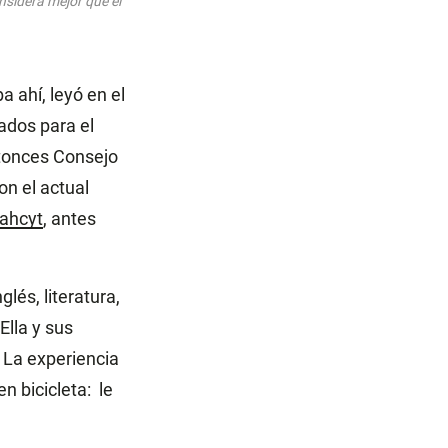
nsidera mejor que el
a ahí, leyó en el
ados para el
ntonces Consejo
n el actual
ahcyt
, antes
és, literatura,
Ella y sus
 La experiencia
n bicicleta: le