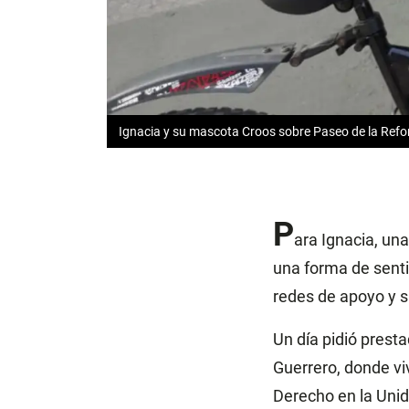
Ignacia y su mascota Croos sobre Paseo de la Refor
P
ara Ignacia, una
una forma de sentir
redes de apoyo y s
Un día pidió prest
Guerrero, donde viv
Derecho en la Unid