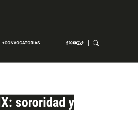
S
CONVOCATORIAS
X: sororidad y