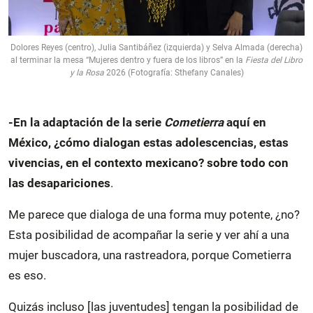
Dolores Reyes (centro), Julia Santibáñez (izquierda) y Selva Almada (derecha)
al terminar la mesa “Mujeres dentro y fuera de los libros” en la
Fiesta del Libro
y la Rosa
2026 (Fotografía: Sthefany Canales)
-En la adaptación de la serie
Cometierra
aquí en
México, ¿cómo dialogan estas adolescencias, estas
vivencias, en el contexto mexicano? sobre todo con
las desapariciones
.
Me parece que dialoga de una forma muy potente, ¿no?
Esta posibilidad de acompañar la serie y ver ahí a una
mujer buscadora, una rastreadora, porque Cometierra
es eso.
Quizás incluso [las juventudes] tengan la posibilidad de