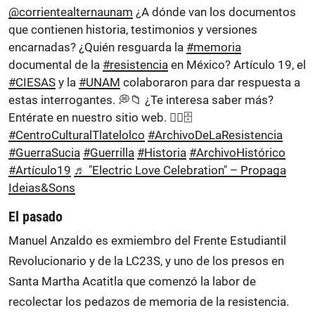
@corrientealternaunam
¿A dónde van los documentos
que contienen historia, testimonios y versiones
encarnadas? ¿Quién resguarda la
#memoria
documental de la
#resistencia
en México? Artículo 19, el
#CIESAS
y la
#UNAM
colaboraron para dar respuesta a
estas interrogantes. 💭📁 ¿Te interesa saber más?
Entérate en nuestro sitio web. ✍🏼🗄️
#CentroCulturalTlatelolco
#ArchivoDeLaResistencia
#GuerraSucia
#Guerrilla
#Historia
#ArchivoHistórico
#Artículo19
♬ "Electric Love Celebration" – Propaga
Ideias&Sons
El pasado
Manuel Anzaldo es exmiembro del Frente Estudiantil
Revolucionario y de la LC23S, y uno de los presos en
Santa Martha Acatitla que comenzó la labor de
recolectar los pedazos de memoria de la resistencia.