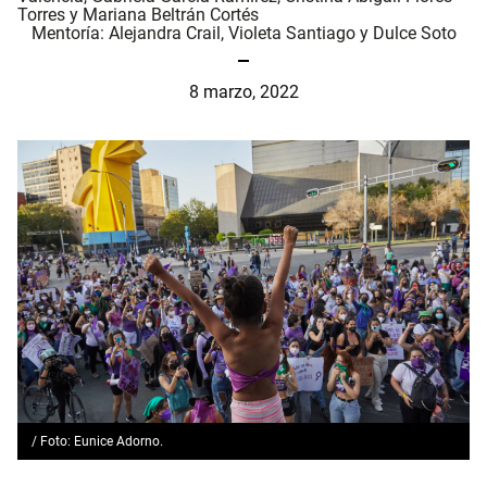
Torres
y
Mariana Beltrán Cortés
Mentoría:
Alejandra Crail
,
Violeta Santiago
y
Dulce Soto
8 marzo, 2022
/ Foto: Eunice Adorno.