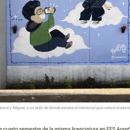
nice y Miguel, a un lado de donde estaba el memorial que colocó el alum
de cuarto semestre de la misma licenciatura en FES Aragó