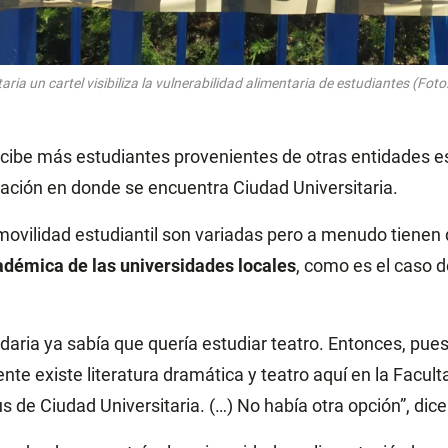
aria un cartel visibiliza la vulnerabilidad alimentaria de estudiantes (Fo
ecibe más estudiantes provenientes de otras entidades es 
ción en donde se encuentra Ciudad Universitaria.
movilidad estudiantil son variadas pero a menudo tienen
adémica de las universidades locales
, como es el caso d
daria ya sabía que quería estudiar teatro. Entonces, pue
nte existe literatura dramática y teatro aquí en la Faculta
 de Ciudad Universitaria. (…) No había otra opción”, dice