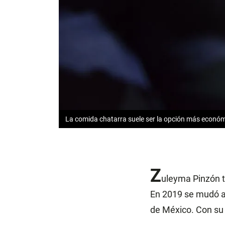
La comida chatarra suele ser la opción más económ
Z
uleyma Pinzón t
En 2019 se mudó a
de México. Con su f