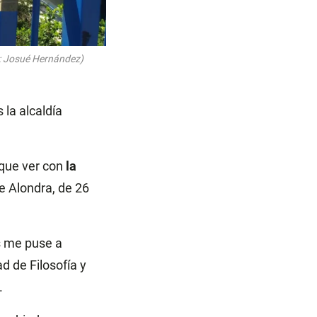
to: Josué Hernández)
la alcaldía
 que ver con
la
e Alondra, de 26
s me puse a
d de Filosofía y
.