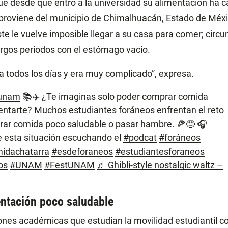
e desde que entró a la universidad su alimentación ha 
 proviene del municipio de Chimalhuacán, Estado de México
te le vuelve imposible llegar a su casa para comer; circu
argos periodos con el estómago vacío.
 todos los días y era muy complicado”, expresa.
aunam
📚✈️ ¿Te imaginas solo poder comprar comida
entarte? Muchos estudiantes foráneos enfrentan el reto
rar comida poco saludable o pasar hambre. 🍕😞 🎧
 esta situación escuchando el
#podcat
#foráneos
idachatarra
#esdeforaneos
#estudiantesforaneos
os
#UNAM
#FestUNAM
♬ Ghibli-style nostalgic waltz –
ntación poco saludable
ones académicas que estudian la movilidad estudiantil co