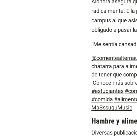
Alondra asegura qu
radicalmente. Ella
campus al que asis
obligado a pasar l
“Me sentía cansada
@corrientealtern
chatarra para alim
de tener que comp
¡Conoce más sobre
#estudiantes
#com
#comida
#aliment
MaSssuguMusic
Hambre y alime
Diversas publicaci