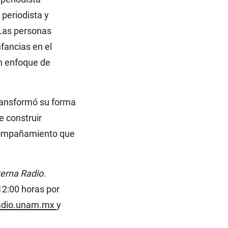
periodista y
 Las personas
fancias en el
un enfoque de
transformó su forma
e construir
acompañamiento que
terna Radio.
12:00 horas por
adio.unam.mx
y