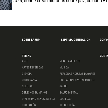
2026, donde crean historias sobre paz, cuidado y
SOBRE LA UIP
SÉPTIMA GENERACIÓN
CONV
TEMAS
CONT
ARTE
MEDIO AMBIENTE
ARTES ESCÉNICAS
MÚSICA
CIENCIA
PERSONAS ADULTAS MAYORES
CIUDADANÍA
POBLACIONES VULNERABLES
CULTURA
SALUD
DERECHOS HUMANOS
SALUD MENTAL
DIVERSIDAD SEXOGENÉRICA
SOCIEDAD
EDUCACIÓN
TECNOLOGÍA