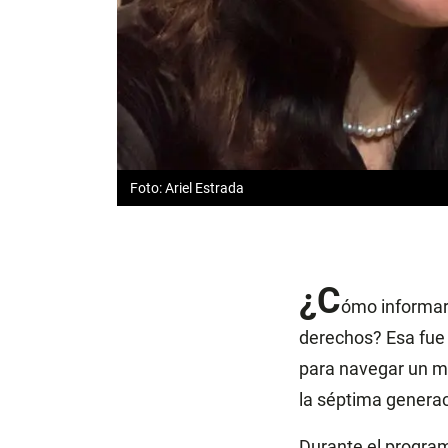
Foto: Ariel Estrada
¿C
ómo informar 
derechos? Esa fue 
para navegar un mu
la séptima generac
Durante el program