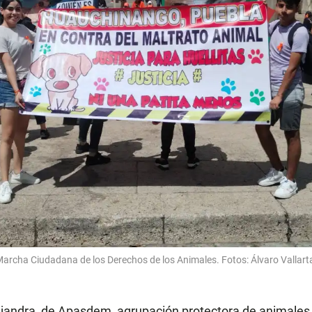
archa Ciudadana de los Derechos de los Animales. Fotos: Álvaro Vallart
ejandra, de
Apasdem
, agrupación protectora de animale