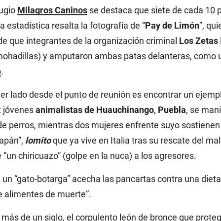
fugio
Milagros Caninos
se destaca que siete de cada 10 p
La estadística resalta la fotografía de “
Pay de Limón
”, qu
e que integrantes de la organización criminal
Los Zetas
mohadillas) y amputaron ambas patas delanteras, como u
ó
.
ier lado desde el punto de reunión es encontrar un ejempl
: jóvenes
animalistas de Huauchinango
,
Puebla
, se mani
e perros, mientras dos mujeres enfrente suyo sostienen 
zapán”,
lomito
que ya vive en Italia tras su rescate del malt
“un chiricuazo” (golpe en la nuca) a los agresores.
, un “gato-botarga” acecha las pancartas contra una dieta 
e alimentes de muerte”.
más de un siglo, el corpulento león de bronce que proteg