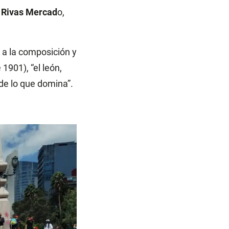
 Rivas Mercad
o,
 a la composición y
1901), “el león,
 de lo que domina”.