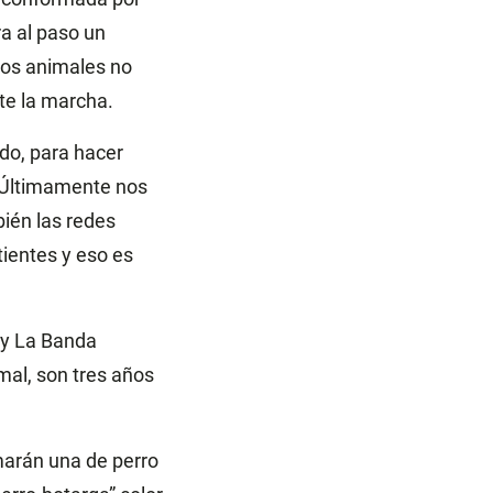
a al paso un
los animales no
te la marcha.
do, para hacer
. Últimamente nos
ién las redes
tientes y eso es
 y La Banda
al, son tres años
marán una de perro