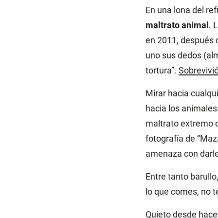
En una lona del re
maltrato animal
. 
en 2011, después d
uno sus dedos (al
tortura”.
Sobrevivi
Mirar hacia cualqu
hacia los animales
maltrato extremo d
fotografía de “Ma
amenaza con darle 
Entre tanto barullo
lo que comes, no t
Quieto desde hace 