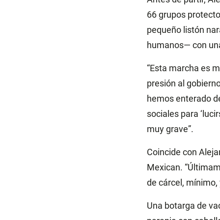
66 grupos protecto
pequeño listón nar
humanos— con una d
“Esta marcha es mu
presión al gobier
hemos enterado de 
sociales para ‘luci
muy grave”.
Coincide con Aleja
Mexican. “Últimame
de cárcel, mínimo
Una botarga de vac