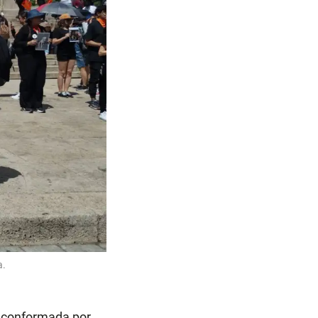
a.
s conformada por