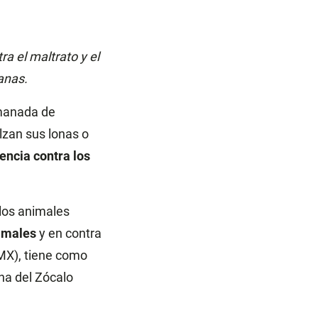
a el maltrato y el
anas.
 manada de
lzan sus lonas o
lencia contra los
 los animales
imales
y en contra
DMX), tiene como
cha del Zócalo