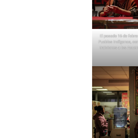
El pasado 16 de febrer
Pueblos Indígenas, co
traiciones a los Acue