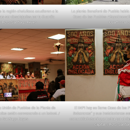
 la región cholulteca acudieron a la
La planta Bonafont de Puebla había
ras ser desalojados por la Guardia
Casa de los Pueblos Altepelmecall
/ Foto: Santiago Reyes
Cuartoscuro
la Unión de Pueblos de la Planta de
El INPI hoy se llama Casa de los 
des están convocando a un boicot. /
Soberanes” y sus instalaciones so
o: Santiago Reyes
comunidad otomí que lucha por el der
capital. / Foto: Santi