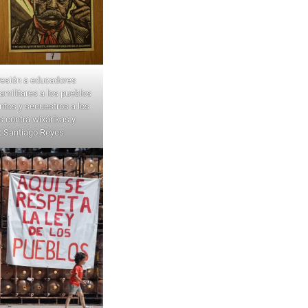
presión a educadores
amilitares a los pueblos
ntos y secuestros a los
s contra wixárikas y
o: Santiago Reyes