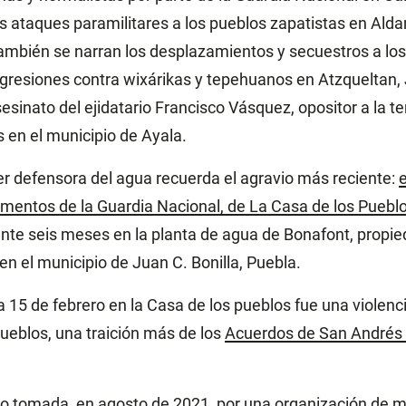
s ataques paramilitares a los pueblos zapatistas en Ald
ambién se narran los desplazamientos y secuestros a lo
agresiones contra wixárikas y tepehuanos en Atzqueltan, 
esinato del ejidatario Francisco Vásquez, opositor a la t
 en el municipio de Ayala.
r defensora del agua recuerda el agravio más reciente:
e
ementos de la Guardia Nacional, de La Casa de los Pueblo
ante seis meses en la planta de agua de Bonafont, propi
en el municipio de Juan C. Bonilla, Puebla.
a 15 de febrero en la Casa de los pueblos fue una violen
pueblos, una traición más de los
Acuerdos de San Andrés
do tomada, en agosto de 2021, por una organización de 