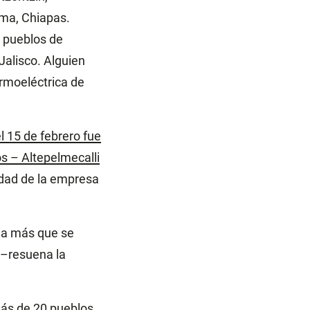
ama, Chiapas.
s pueblos de
Jalisco. Alguien
ermoeléctrica de
l 15 de febrero fue
s – Altepelmecalli
edad de la empresa
cia más que se
–resuena la
más de 20 pueblos