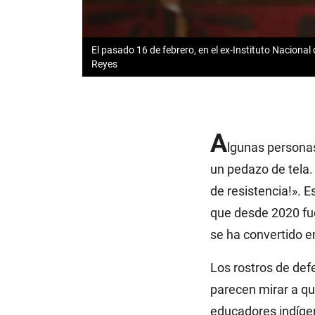
El pasado 16 de febrero, en el ex-Instituto Naciona
Reyes
A
lgunas personas
un pedazo de tela. 
de resistencia!». E
que desde 2020 fue
se ha convertido e
Los rostros de def
parecen mirar a qui
educadores indígen