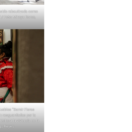
 sido rebautizada como
i / Foto: Mireya Romo,
Pueblos “Samir Flores
n resguardadas por la
echo a la vivienda en la
ago Reyes