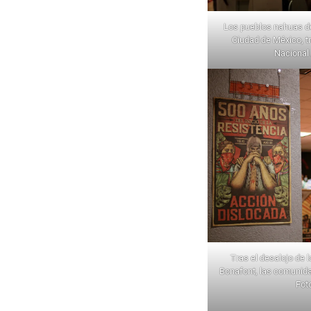
Los pueblos nahuas de
Ciudad de México, t
Nacional 
Tras el desalojo de 
Bonafont, las comunida
Fot