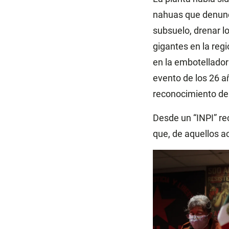
nahuas que denunci
subsuelo, drenar l
gigantes en la reg
en la embotelladora
evento de los 26 a
reconocimiento de 
Desde un “INPI” re
que, de aquellos a