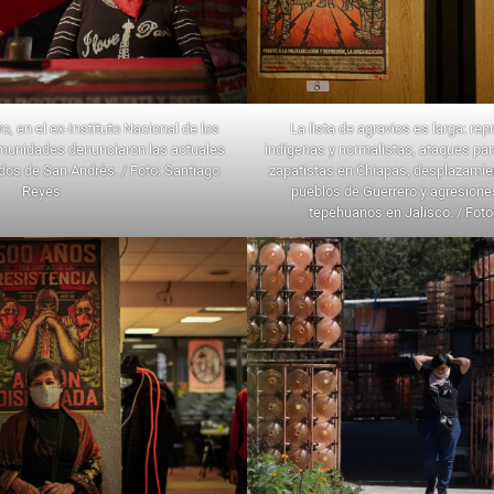
o, en el ex-Instituto Nacional de los
La lista de agravios es larga: re
munidades denunciaron las actuales
indígenas y normalistas, ataques par
rdos de San Andrés. / Foto: Santiago
zapatistas en Chiapas, desplazamie
Reyes
pueblos de Guerrero y agresione
tepehuanos en Jalisco. / Fot