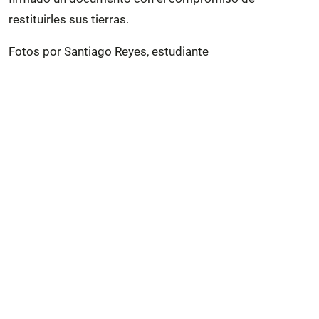
restituirles sus tierras.
Fotos por Santiago Reyes, estudiante
La mañana del viernes 27 de mayo, la caravana
realizó una ofrenda en el cerro del Tepeyac, un día
después de haber entrado a la Ciudad de México por
la Marquesa.
Foto: Santiago Reyes
La mañana del viernes 27 de mayo, la caravana