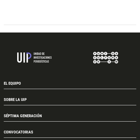
“Los primeros cuatro días si nos cansamos bien feo,
“Los primeros cuatro días si nos cansamos bien feo,
“Allá en San Sebastián dejamos a nuestra familia
La caravana Wixarika mantuvo durante tres noches
realizó una ofrenda en el cerro del Tepeyac, un día
hasta ampollas nos salieron en los pies, pero
hasta ampollas nos salieron en los pies, pero
para que cuidaran a los animales, pero siempre nos
un plantón frente a Palacio Nacional esperando a
después de haber entrado a la Ciudad de México por
después el cuerpo se acostumbró a estar
después el cuerpo se acostumbró a estar
comunicamos con ellos”. Foto: Santiago Reyes
que el presidente Andrés Manuel López Obrador les
la Marquesa.
caminando a diario. Y pues hasta acá llegamos”.
caminando a diario. Y pues hasta acá llegamos”.
recibiera para cumplir sus demandas. Foto: Santiago
Foto: Santiago Reyes
Foto: Santiago Reyes
Foto: Santiago Reyes
Reyes
EL EQUIPO
SOBRE LA UIP
SÉPTIMA GENERACIÓN
CONVOCATORIAS