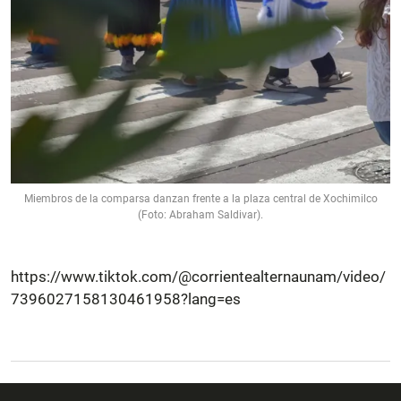
Miembros de la comparsa danzan frente a la plaza central de Xochimilco
(Foto: Abraham Saldivar).
https://www.tiktok.com/@corrientealternaunam/video/
7396027158130461958?lang=es