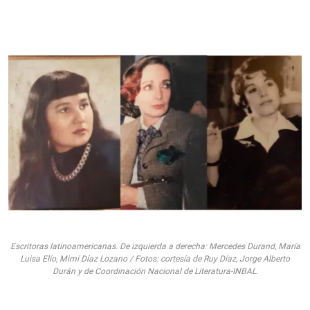
Escritoras latinoamericanas. De izquierda a derecha: Mercedes Durand, María
Luisa Elío, Mimí Díaz Lozano / Fotos: cortesía de Ruy Díaz, Jorge Alberto
Durán y de Coordinación Nacional de Literatura-INBAL.