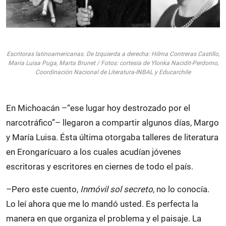
Escritoras latinoamericanas
.
De Izquierda a derecha: Hilma Contreras Castillo,
Maria Luisa Puga, Marta Brunet / Fotos: cortesía de Ylonka Nacidit-Perdomo,
Coordinación Nacional de Literatura-INBAL y Educarchile
En Michoacán –“ese lugar hoy destrozado por el
narcotráfico”– llegaron a compartir algunos días, Margo
y María Luisa. Ésta última otorgaba talleres de literatura
en Erongarícuaro a los cuales acudían jóvenes
escritoras y escritores en ciernes de todo el país.
–Pero este cuento,
Inmóvil sol secreto
, no lo conocía.
Lo leí ahora que me lo mandó usted. Es perfecta la
manera en que organiza el problema y el paisaje. La