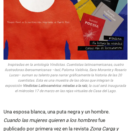
Inspiradas en la antología
Vindictas. Cuentistas latinoamericanas
,
cuatro
ilustradoras iberoamericanas –Isol, Paloma Valdivia, Sara Morante y Rosario
Lucas– suman su talento para narrar gráficamente la historia de las 20
cuentistas. Esta es una muestra de las obras que integran la
exposición
Vindictas Latinoamérica: miradas a la raíz
, la cual será inaugurada
el miércoles 17 de marzo en las rejas virtuales de Casa del Lago.
Una esposa blanca, una puta negra y un hombre.
Cuando las mujeres quieren a los hombres
fue
publicado por primera vez en la revista
Zona Carga y