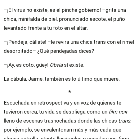
–¡El virus no existe, es el pinche gobierno! –grita una
chica, minifalda de piel, pronunciado escote, el puño
levantado frente a tu foto en el altar.
–¡Pendeja, cállate! –le revira una chica trans con el rimel
desorbitado– ¿Qué pendejadas dices?
–¡Ay, es coto, güey!
Obvia
sí existe.
La cábula, Jaime, también es lo último que muere.
*
Escuchada en retrospectiva y en voz de quienes te
tuvieron cerca, tu vida se despliega como un
film noir
lleno de escenas trasnochadas donde las chicas
trans
,
por ejemplo, se envalentonan más y más cada que
alguna patrulla intenta llevárselas o sacarles una
feria