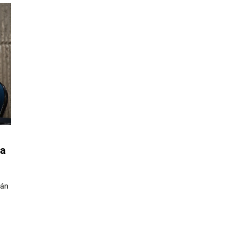
sa
tán