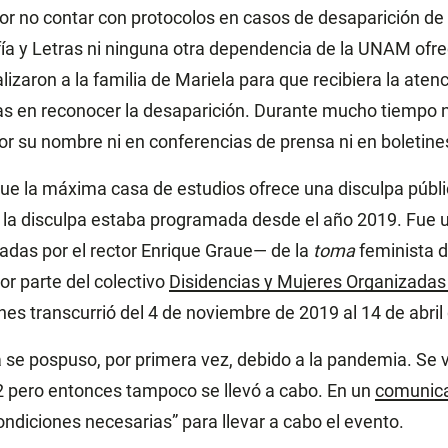
or no contar con protocolos en casos de desaparición de 
fía y Letras ni ninguna otra dependencia de la UNAM ofr
alizaron a la familia de Mariela para que recibiera la aten
as en reconocer la desaparición. Durante mucho tiempo
r su nombre ni en conferencias de prensa ni en boletines
que la máxima casa de estudios ofrece una disculpa públ
 la disculpa estaba programada desde el año 2019. Fue u
das por el rector Enrique Graue— de la
toma
feminista d
por parte del colectivo
Disidencias y Mujeres Organizada
nes transcurrió del 4 de noviembre de 2019 al 14 de abri
a se pospuso, por primera vez, debido a la pandemia. Se 
 pero entonces tampoco se llevó a cabo. En un
comunic
condiciones necesarias” para llevar a cabo el evento.