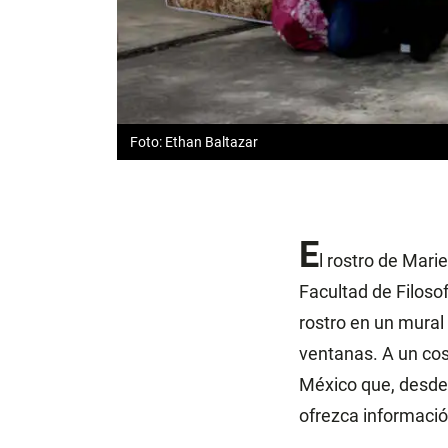
Foto: Ethan Baltazar
E
l rostro de Mari
Facultad de Filoso
rostro en un mural 
ventanas. A un cost
México que, desde 
ofrezca informació