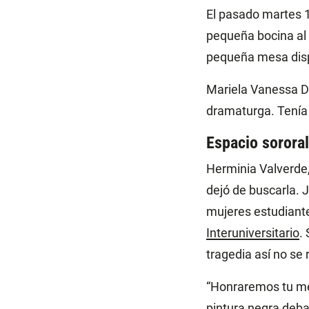
El pasado martes 1
pequeña bocina al l
pequeña mesa dispu
Mariela Vanessa Dí
dramaturga. Tenía
Espacio sororal
Herminia Valverde,
dejó de buscarla. 
mujeres estudiant
Interuniversitario
.
tragedia así no se r
“Honraremos tu me
pintura negra deba