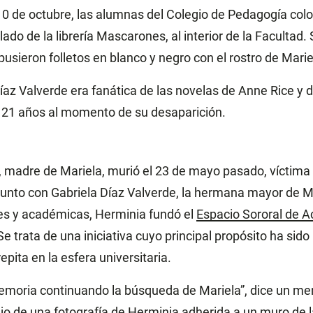
0 de octubre, las alumnas del Colegio de Pedagogía col
ado de la librería Mascarones, al interior de la Facultad
sieron folletos en blanco y negro con el rostro de Marie
az Valverde era fanática de las novelas de Anne Rice y 
 21 años al momento de su desaparición.
 madre de Mariela, murió el 23 de mayo pasado, víctima
Junto con Gabriela Díaz Valverde, la hermana mayor de M
es y académicas, Herminia fundó el
Espacio Sororal de
 Se trata de una iniciativa cuyo principal propósito ha sido
epita en la esfera universitaria.
moria continuando la búsqueda de Mariela”, dice un men
jo de una fotografía de Herminia adherida a un muro de l