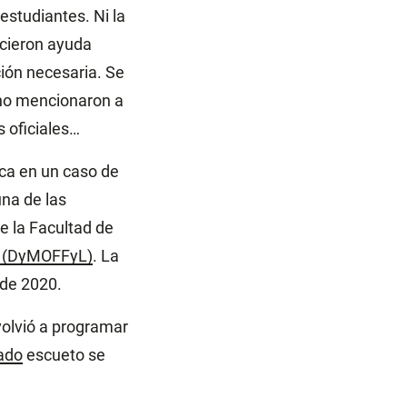
estudiantes. Ni la
ecieron ayuda
ción necesaria. Se
 no mencionaron a
 oficiales…
ica en un caso de
na de las
e la Facultad de
s (DyMOFFyL)
. La
l de 2020.
volvió a programar
ado
escueto se