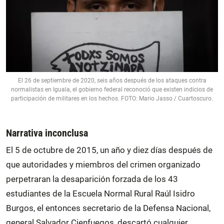
El 26 de septiembre de 2020, seis años después de los ataques contra
normalistas en Iguala, el gobierno federal reconoció que existen indicios de
participación de militares en los hechos. FOTO: Mario Jasso / Cuartoscuro.
Narrativa inconclusa
El 5 de octubre de 2015, un año y diez días después de
que autoridades y miembros del crimen organizado
perpetraran la desaparición forzada de los 43
estudiantes de la Escuela Normal Rural Raúl Isidro
Burgos, el entonces secretario de la Defensa Nacional,
general Salvador Cienfuegos, descartó cualquier