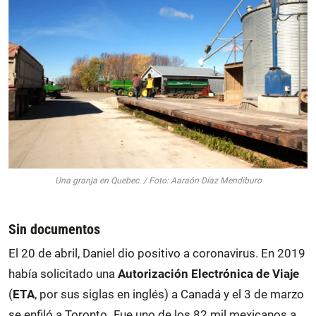
Una granja en Quebec. / Foto: Aaraón Díaz Mendiburo
Sin documentos
El 20 de abril, Daniel dio positivo a coronavirus. En 2019
había solicitado una
Autorización Electrónica de Viaje
(
ETA
, por sus siglas en inglés) a Canadá y el 3 de marzo
se enfiló a Toronto
.
Fue uno de los 82 mil mexicanos a