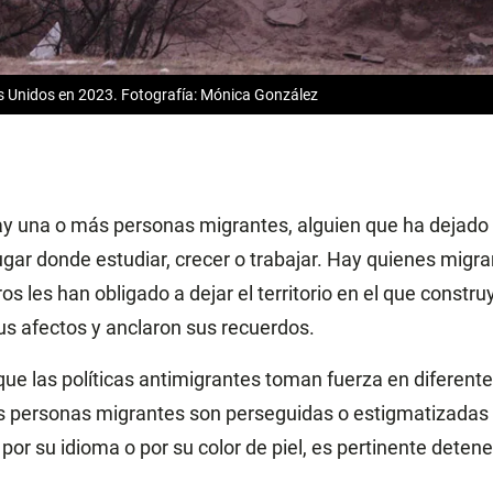
s Unidos en 2023. Fotografía: Mónica González
ay una o más personas migrantes, alguien que ha dejado s
lugar donde estudiar, crecer o trabajar. Hay quienes migr
ros les han obligado a dejar el territorio en el que constru
us afectos y anclaron sus recuerdos.
que las políticas antimigrantes toman fuerza en diferente
s personas migrantes son perseguidas o estigmatizadas p
por su idioma o por su color de piel, es pertinente detene