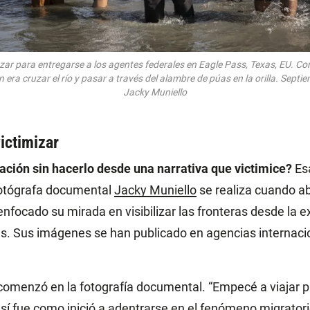
zar para entregarse a los agentes federales en Eagle Pass, Texas, EU. Con
n era cruzar el río y pasar a través del alambre de púas en la orilla. Septi
Jacky Muniello
victimizar
ción sin hacerlo desde una narrativa que victimice?
Esa
fotógrafa documental
Jacky Muniello
se realiza cuando a
enfocado su mirada en visibilizar las fronteras desde la e
s. Sus imágenes se han publicado en agencias internaci
comenzó en la fotografía documental. “Empecé a viajar
así fue como inició a adentrarse en el fenómeno migratori