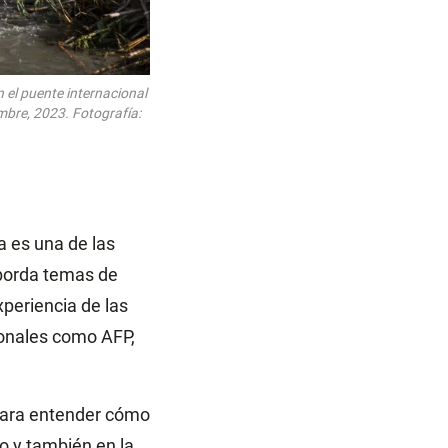
 el puente internacional
embre, 2023. Fotografía:
 es una de las
borda temas de
xperiencia de las
onales como AFP,
 para entender cómo
o y también en la