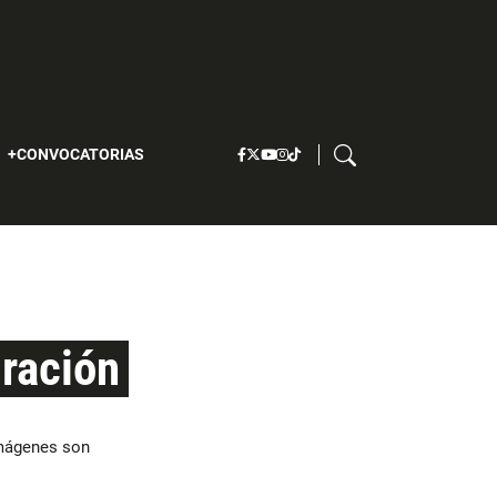
S
CONVOCATORIAS
gración
imágenes son