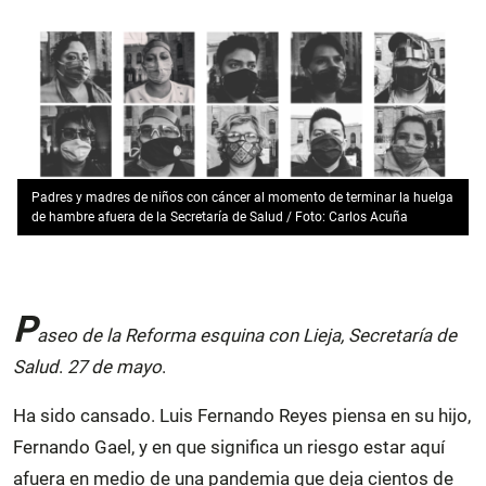
Padres y madres de niños con cáncer al momento de terminar la huelga
de hambre afuera de la Secretaría de Salud / Foto: Carlos Acuña
P
aseo de la Reforma esquina con Lieja, Secretaría de
Salud
.
27 de mayo
.
Ha sido cansado. Luis Fernando Reyes piensa en su hijo,
Fernando Gael, y en que significa un riesgo estar aquí
afuera
en medio de una pandemia
que deja cientos de