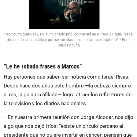
“No oculto quién soy. Fui funcionario público y milité en el PAN. ¿Y qué? Nada
de esto debería justificar que se me ataque: mi reclamo es legítimo”. / Foto:
Carlos Acuña
“Le he robado frases a Marcos”
Hay personas que saben ser noticia como Israel Rivas.
Desde hace dos años este hombre —la cabeza siempre
al ras, la palabra afilada— logra atraer los reflectores de
la televisión y los diarios nacionales.
—En nuestra primera reunión con Jorge Alcocer, nos dijo
algo que nos dejó fríos: “existe un círculo cercano al
presidente que no quiere invertir en cáncer: piensan que