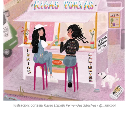
Ilustración: cortesía
Karen Lizbeth Fernández Sánchez
/ @__uncool