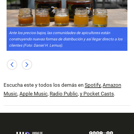
Ante los precios bajos, las comunidades de apicultores están
Ha
construyendo nuevas formas de distribución y así llegar directo a los
Ch
clientes (Foto: Daniel H. Lemus).
Da
Escucha este y todos los demás en
Spotify,
Amazon
Music
,
Apple Music
,
Radio Public
,
y Pocket Casts
.