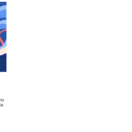
no
ta