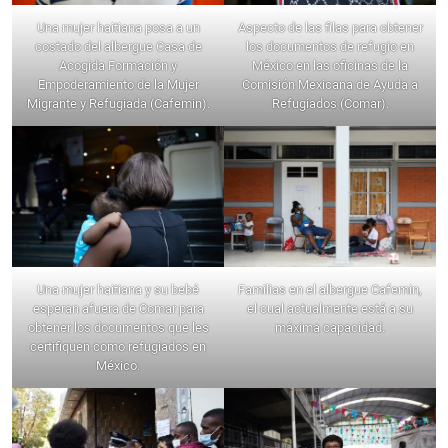
Una mujer haitiana posa a un
Aspecto de las filas para obtener
costado del albergue Casa de
los documentos de refugio en
Acogida Formación y
México en las oficinas de la
Empoderamiento de la Mujer
Comisión Mexicana de Ayuda a
Migrante y Refugiada (Cafemin).
Refugiados (Comar).
Una mujer haitiana y su bebé
Familias en el albergue Cafemin,
esperan afuera de Comar para
el cual actualmente está a su
obtener los documentos que les
máxima capacidad.
certifiquen como refugiados en
México.