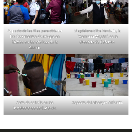
Aspecto de las filas para obtener
Magdalena Silva Rentería, la
los documentos de refugio en
“Hermana Magda”, es la
México en las oficinas de la
directora de Cafemin.
Comar.
Corte de cabello en las
Aspecto del albergue Cafemin.
instalaciones de Cafemin.