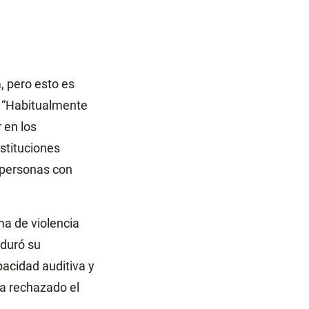
, pero esto es
. “Habitualmente
 en los
nstituciones
e personas con
ma de violencia
 duró su
pacidad auditiva y
ía rechazado el