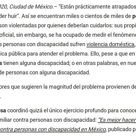
020, Ciudad de México.
– “Están prácticamente atrapados
der huir”. Así se encuentran miles o cientos de miles de
p
on violentadas por quienes deberían cuidarlos: sus propi
oficial, sin embargo, se ha ocupado de medir el fenómen
 personas con discapacidad sufren
violencia doméstica
tica pública para atender el problema. Ello, pese a que e
s
tienen alguna discapacidad; o en otras palabras, en nue
de personas con alguna discapacidad.
ores que sugieren la magnitud del problema provienen d
.
osa
coordinó quizá el único ejercicio profundo para cono
amiliar contra personas con discapacidad:
“Es mejor hacert
 contra personas con discapacidad en México
, publicado p