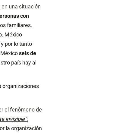
 en una situación
ersonas con
os familiares.
o. México
, y por lo tanto
n México
seis de
stro país hay al
e organizaciones
cer el fenómeno de
e invisible”:
or la organización