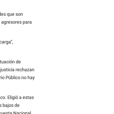
des que son
 agresores para
carga”,
ituación de
 justicia rechazan
rio Público no hay
o. Eligió a estas
s bajos de
ncuesta Nacional