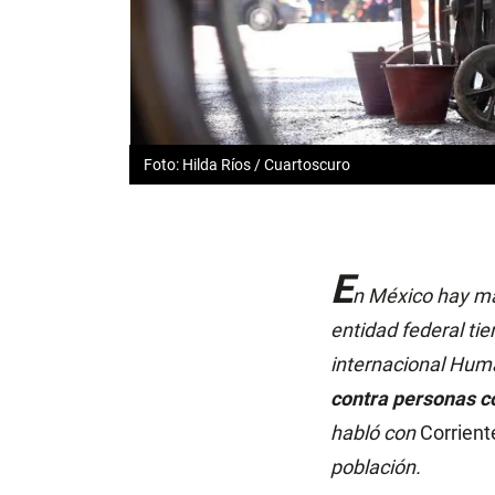
Foto: Hilda Ríos / Cuartoscuro
E
n México hay má
entidad federal tie
internacional Huma
contra personas c
habló con
Corrient
población.