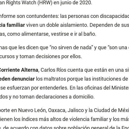
an Rights Watch (HRW) en junio de 2020.
informe son contundentes: las personas con discapacida
cia familiar
viven un doble aislamiento. Dependen de sus
s, como alimentarse, vestirse e ir al baño.
s que les dicen que “no sirven de nada” y que “son una 
cursos y toman decisiones por ellos.
orriente Alterna
, Carlos Ríos cuenta que están en una s
eden denunciar
los maltratos porque las instituciones de
se esfuerzan por entenderles. En las oficinas del Ministe
ados y no toman declaraciones a domicilio.
rte en Nuevo León, Oaxaca, Jalisco y la Ciudad de Méxic
enen los índices más altos de violencia familiar y los má
s, de acuerdo con datos sobre población general de la E