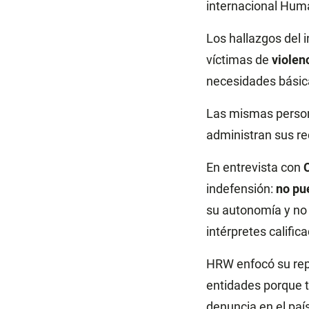
internacional Hum
Los hallazgos del 
víctimas de
violen
necesidades básica
Las mismas persona
administran sus re
En entrevista con
C
indefensión:
no pu
su autonomía y no 
intérpretes calific
HRW enfocó su repo
entidades porque ti
denuncia en el paí