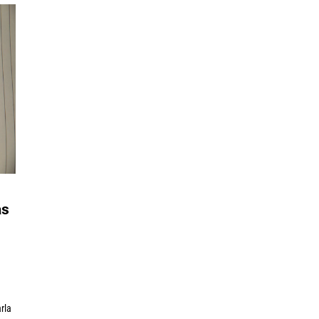
as
l
rla