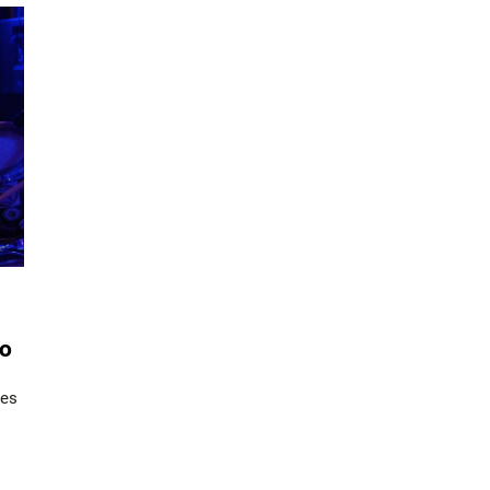
co
res