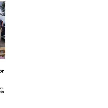
or
eva
ión