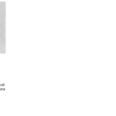
qué
una