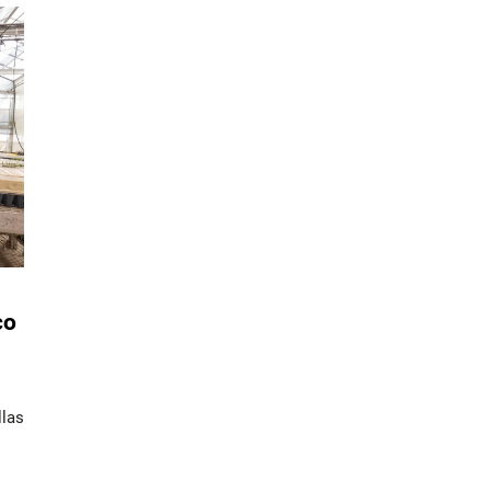
co
llas