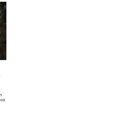
a
n
los