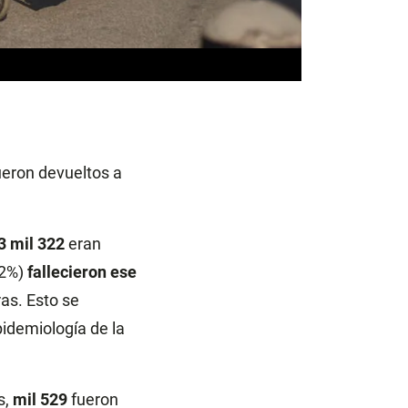
ueron devueltos a
3 mil 322
eran
12%)
fallecieron ese
ras. Esto se
pidemiología de la
s,
mil 529
fueron