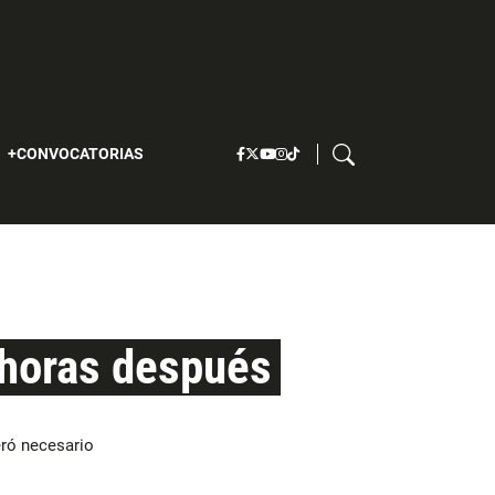
S
CONVOCATORIAS
 horas después
ró necesario