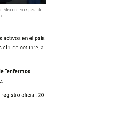
e México, en espera de
a
 activos
en el país
 el 1 de octubre, a
de “enfermos
e.
registro oficial: 20