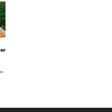
ser
os