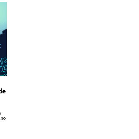
de
s
ano