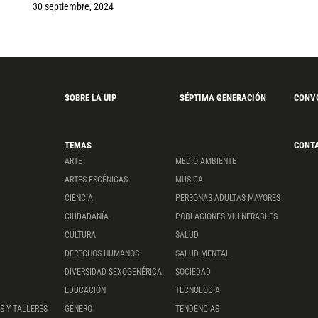
30 septiembre, 2024
SOBRE LA UIP
SÉPTIMA GENERACIÓN
CONV
TEMAS
CONT
ARTE
MEDIO AMBIENTE
ARTES ESCÉNICAS
MÚSICA
CIENCIA
PERSONAS ADULTAS MAYORES
CIUDADANÍA
POBLACIONES VULNERABLES
CULTURA
SALUD
DERECHOS HUMANOS
SALUD MENTAL
DIVERSIDAD SEXOGENÉRICA
SOCIEDAD
EDUCACIÓN
TECNOLOGÍA
S Y TALLERES
GÉNERO
TENDENCIAS