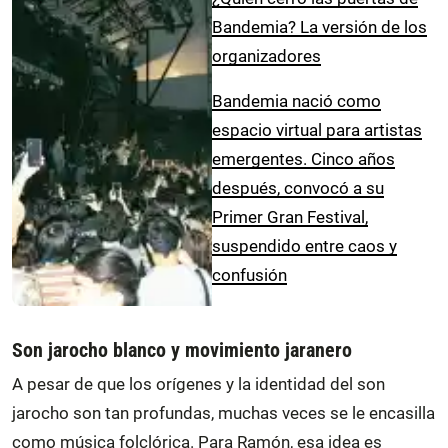
Bandemia? La versión de los
organizadores
Bandemia nació como
espacio virtual para artistas
emergentes. Cinco años
después, convocó a su
Primer Gran Festival,
suspendido entre caos y
confusión
Son jarocho blanco y movimiento jaranero
A pesar de que los orígenes y la identidad del son
jarocho son tan profundas, muchas veces se le encasilla
como música folclórica. Para Ramón, esa idea es