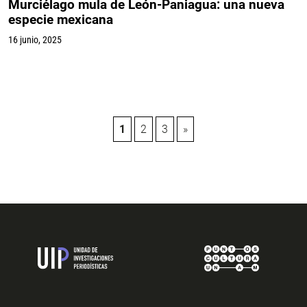
Murciélago mula de León-Paniagua: una nueva
especie mexicana
16 junio, 2025
Paginación
1
2
3
»
de
entradas