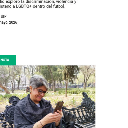
io exploró la discriminación, violencia y
istencia LGBTQ+ dentro del futbol.
UIP
mayo, 2026
NOTA