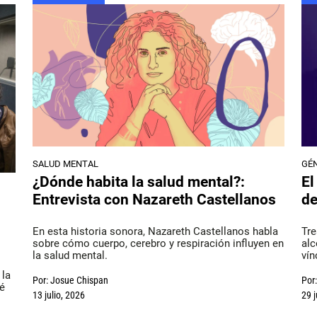
SALUD MENTAL
GÉ
¿Dónde habita la salud mental?:
El
Entrevista con Nazareth Castellanos
de
En esta historia sonora, Nazareth Castellanos habla
Tre
sobre cómo cuerpo, cerebro y respiración influyen en
alc
la salud mental.
vín
 la
Por:
Josue Chispan
Por:
ué
13 julio, 2026
29 