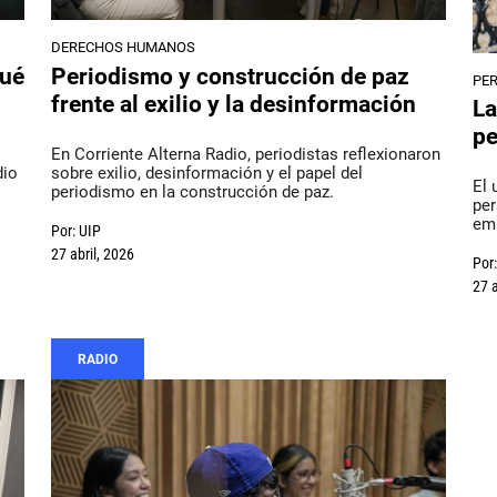
DERECHOS HUMANOS
qué
Periodismo y construcción de paz
PE
frente al exilio y la desinformación
La
pe
En Corriente Alterna Radio, periodistas reflexionaron
dio
sobre exilio, desinformación y el papel del
El 
periodismo en la construcción de paz.
per
emb
Por:
UIP
27 abril, 2026
Por:
27 a
RADIO