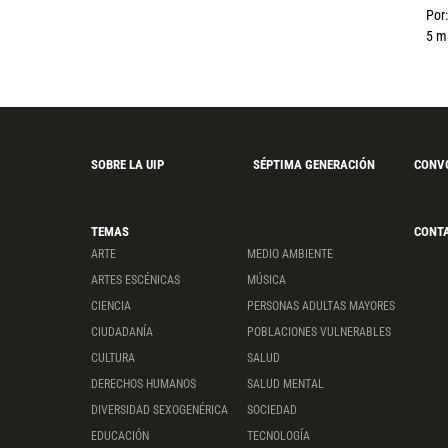
Por:
5 m
SOBRE LA UIP
SÉPTIMA GENERACIÓN
CONV
TEMAS
CONT
ARTE
MEDIO AMBIENTE
ARTES ESCÉNICAS
MÚSICA
CIENCIA
PERSONAS ADULTAS MAYORES
CIUDADANÍA
POBLACIONES VULNERABLES
CULTURA
SALUD
DERECHOS HUMANOS
SALUD MENTAL
DIVERSIDAD SEXOGENÉRICA
SOCIEDAD
EDUCACIÓN
TECNOLOGÍA