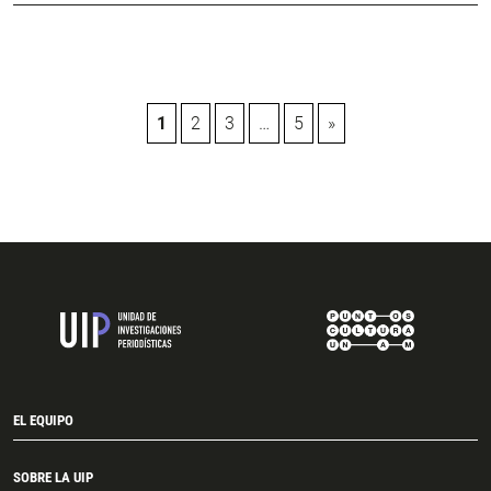
Paginación
1
2
3
…
5
»
de
entradas
EL EQUIPO
SOBRE LA UIP